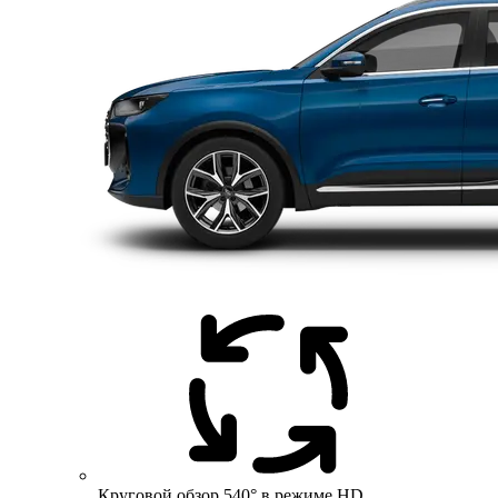
Круговой обзор 540° в режиме HD