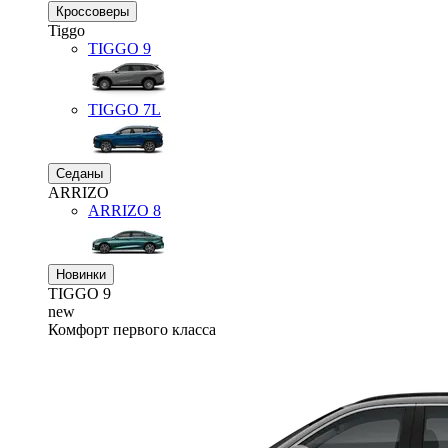
Кроссоверы
Tiggo
TIGGO
9
TIGGO
7L
Седаны
ARRIZO
ARRIZO 8
Новинки
TIGGO
9
new
Комфорт первого класса