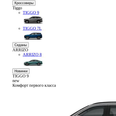
Кроссоверы
Tiggo
TIGGO
9
TIGGO
7L
Седаны
ARRIZO
ARRIZO 8
Новинки
TIGGO
9
new
Комфорт первого класса