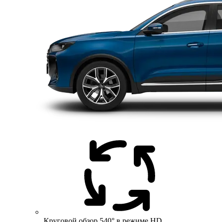
Круговой обзор 540° в режиме HD