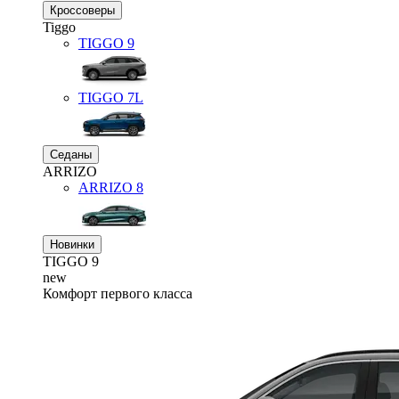
Кроссоверы
Tiggo
TIGGO
9
TIGGO
7L
Седаны
ARRIZO
ARRIZO 8
Новинки
TIGGO
9
new
Комфорт первого класса