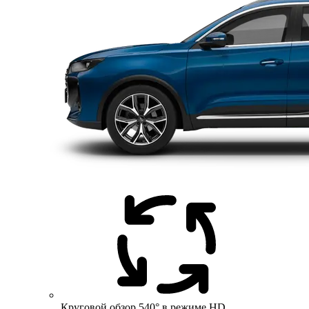
Круговой обзор 540° в режиме HD