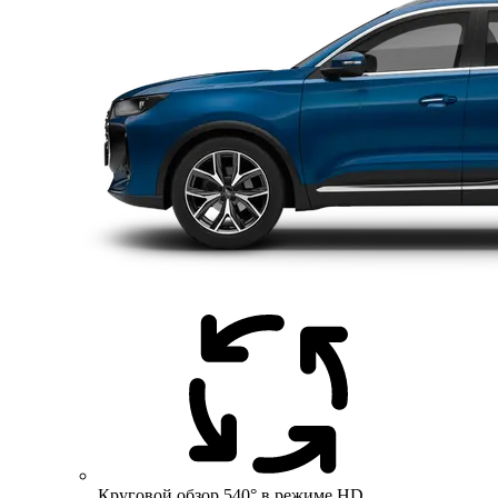
Круговой обзор 540° в режиме HD