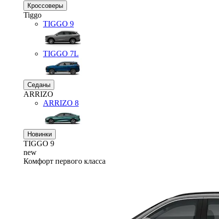
Кроссоверы
Tiggo
TIGGO
9
TIGGO
7L
Седаны
ARRIZO
ARRIZO 8
Новинки
TIGGO
9
new
Комфорт первого класса