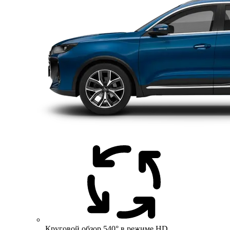
Круговой обзор 540° в режиме HD