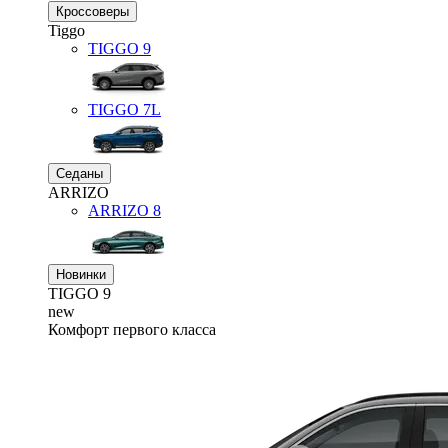
Кроссоверы
Tiggo
TIGGO
9
TIGGO
7L
Седаны
ARRIZO
ARRIZO 8
Новинки
TIGGO
9
new
Комфорт первого класса