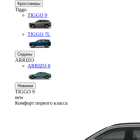
Кроссоверы
Tiggo
TIGGO
9
TIGGO
7L
Седаны
ARRIZO
ARRIZO 8
Новинки
TIGGO
9
new
Комфорт первого класса