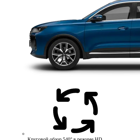
Круговой обзор 540° в режиме HD