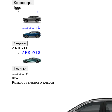
Кроссоверы
Tiggo
TIGGO
9
TIGGO
7L
Седаны
ARRIZO
ARRIZO 8
Новинки
TIGGO
9
new
Комфорт первого класса