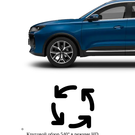
Круговой обзор 540° в режиме HD