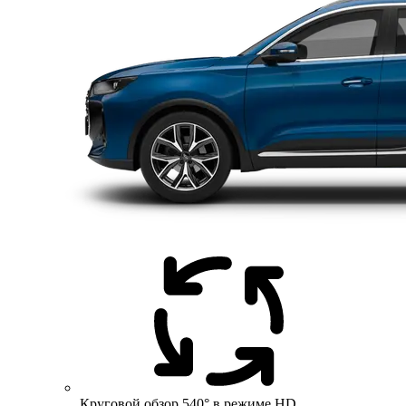
Круговой обзор 540° в режиме HD