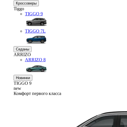
Кроссоверы
Tiggo
TIGGO
9
TIGGO
7L
Седаны
ARRIZO
ARRIZO 8
Новинки
TIGGO
9
new
Комфорт первого класса