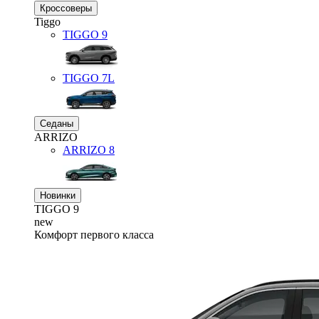
Кроссоверы
Tiggo
TIGGO
9
TIGGO
7L
Седаны
ARRIZO
ARRIZO 8
Новинки
TIGGO
9
new
Комфорт первого класса