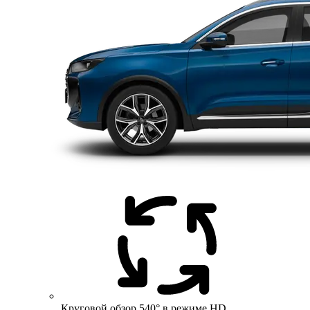
Круговой обзор 540° в режиме HD